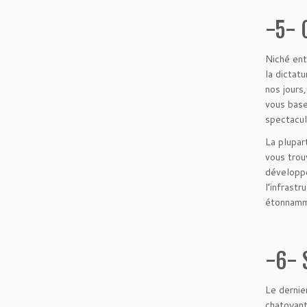
-5- 
Niché ent
la dictat
nos jours
vous base
spectacul
La plupar
vous trou
développe
l’infrast
étonnamme
-6- 
Le dernie
chatoyant