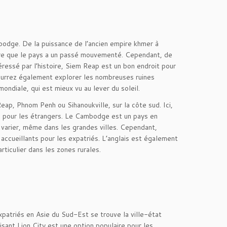
odge. De la puissance de l’ancien empire khmer à
 dire que le pays a un passé mouvementé. Cependant, de
téressé par l’histoire, Siem Reap est un bon endroit pour
pourrez également explorer les nombreuses ruines
diale, qui est mieux vu au lever du soleil.
p, Phnom Penh ou Sihanoukville, sur la côte sud. Ici,
s pour les étrangers. Le Cambodge est un pays en
 varier, même dans les grandes villes. Cependant,
accueillants pour les expatriés. L’anglais est également
rticulier dans les zones rurales.
xpatriés en Asie du Sud-Est se trouve la ville-état
isant Lion City est une option populaire pour les