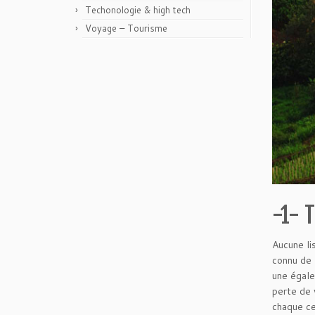
Techonologie & high tech
Voyage – Tourisme
-1- 
Aucune li
connu de 
une égale
perte de 
chaque ce