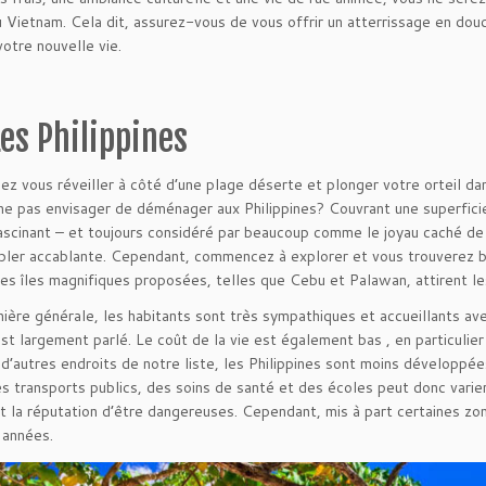
 Vietnam. Cela dit, assurez-vous de vous offrir un atterrissage en do
votre nouvelle vie.
Les Philippines
ez vous réveiller à côté d’une plage déserte et plonger votre orteil dan
ne pas envisager de déménager aux Philippines? Couvrant une superficie 
ascinant – et toujours considéré par beaucoup comme le joyau caché de l
ler accablante. Cependant, commencez à explorer et vous trouverez bi
s îles magnifiques proposées, telles que Cebu et Palawan, attirent les
ière générale, les habitants sont très sympathiques et accueillants ave
 est largement parlé. Le coût de la vie est également bas , en particuli
 d’autres endroits de notre liste, les Philippines sont moins développé
es transports publics, des soins de santé et des écoles peut donc varie
 la réputation d’être dangereuses. Cependant, mis à part certaines zon
 années.