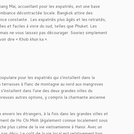
ng Mai, accueillant pour les expatriés, est une base
’ambiance décontractée locale. Bangkok attire des
nce constante . Les expatriés plus âgés et les retraités,
ées et faciles à vivre du sud, telles que Phuket. Les
e, mais ne vous laissez pas décourager. Souriez simplement
ir dire « Khob khun ka ».
opulaire pour les expatriés qui s’installent dans la
en terrasses à flanc de montagne au nord aux mangroves
 s’installent dans l’une des deux grandes villes du
breuses autres options, y compris la charmante ancienne
 envers les étrangers, à la fois dans les grandes villes et
iquement de Ho Chi Minh (également connue localement sous
che plus calme de la vie vietnamienne à Hanoi. Avec un
z pas déçu. Le coût de la vie local est relativement bon