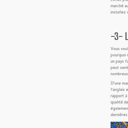
marché au
installez 
-3- 
Vous voul
pourquoi 
un pays f
peut semb
nombreuse
D’une man
l’anglais
rapport à
qualité d
également
dernières