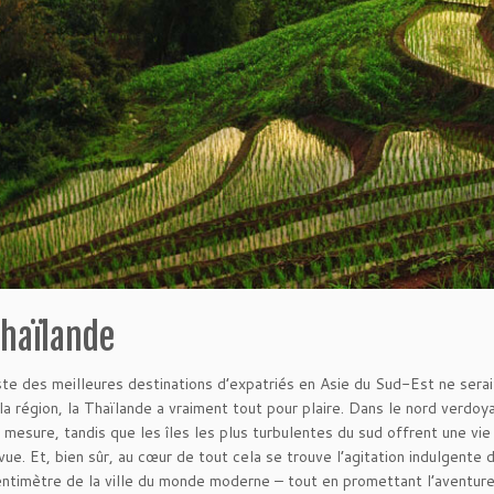
Thaïlande
ste des meilleures destinations d’expatriés en Asie du Sud-Est ne sera
la région, la Thaïlande a vraiment tout pour plaire. Dans le nord verd
 mesure, tandis que les îles les plus turbulentes du sud offrent une vie
vue. Et, bien sûr, au cœur de tout cela se trouve l’agitation indulgente 
ntimètre de la ville du monde moderne – tout en promettant l’aventure