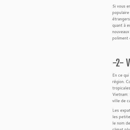
Si vous e
populaire
étrangers
quant à e
nouveaux 
poliment 
-2- 
En ce qui
région. C
tropicale
Vietnam: 
ville de 
Les expat
les petit
le nom de
climat pl