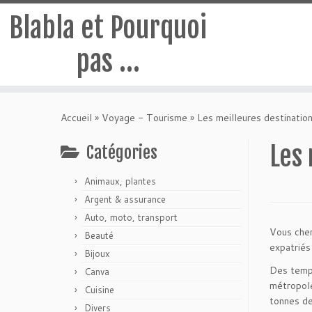
Blabla et Pourquoi
pas …
Passer
au
Accueil
»
Voyage - Tourisme
»
Les meilleures destinatio
contenu
Les 
Catégories
Animaux, plantes
Argent & assurance
Auto, moto, transport
Vous cher
Beauté
expatriés
Bijoux
Des templ
Canva
métropole
Cuisine
tonnes de
Divers