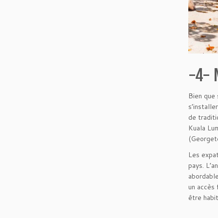
-4- 
Bien que 
s’installe
de tradit
Kuala Lum
(Georgeto
Les expat
pays. L’a
abordable
un accès 
être habi