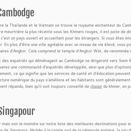
Cambodge
re la Thaïlande et le Vietnam se trouve le royaume enchanteur du Camb
ure meurtrière la plus récente sous les Khmers rouges, il est juste de
, c’est un pays ouvert et accueillant pour les étrangers. Si vous êtes in
r. En plus d’être une ville agréable avec un niveau de vie élevé, vous 
aires d’Angkor. Cela comprend le temple d’Angkor Wat, de renommée mon
t des expatriés qui déménagent au Cambodge se dirigeront vers Siem Rea
verez une communauté d’expatriés développée, ainsi que plus d’option
ment, ce qui signifie que les services de santé et d’éducation peuvent
ructure numérique du pays s’améliore et les habitants sont généralement 
nt répandu, bien qu’il soit toujours conseillé de
choisir
du khmer, en pa
Singapour
r mais non le moindre sur notre liste des meilleures destinations pour e
e de Singapour. Nichée à la pointe sud de la péninsule malaise, la soi-d