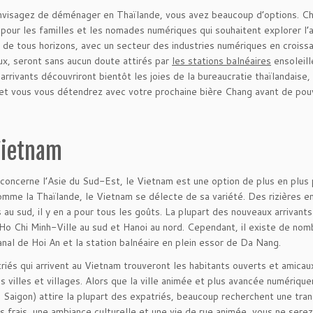
nvisagez de déménager en Thaïlande, vous avez beaucoup d’options. Chia
 pour les familles et les nomades numériques qui souhaitent explorer l
 de tous horizons, avec un secteur des industries numériques en croissa
ux, seront sans aucun doute attirés par
les stations balnéaires
ensoleill
arrivants découvriront bientôt les joies de la bureaucratie thaïlandais
et vous vous détendrez avec votre prochaine bière Chang avant de pouvo
Vietnam
 concerne l’Asie du Sud-Est, le Vietnam est une option de plus en plus p
omme la Thaïlande, le Vietnam se délecte de sa variété. Des rizières 
s au sud, il y en a pour tous les goûts. La plupart des nouveaux arrivants
Ho Chi Minh-Ville au sud et Hanoi au nord. Cependant, il existe de nom
canal de Hoi An et la station balnéaire en plein essor de Da Nang.
riés qui arrivent au Vietnam trouveront les habitants ouverts et amicaux
es villes et villages. Alors que la ville animée et plus avancée numér
 Saigon) attire la plupart des expatriés, beaucoup recherchent une tran
us frais, une ambiance culturelle et une vie de rue animée, vous ne sere