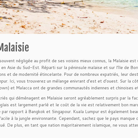
Malaisie
souvent négligée au profit de ses voisins mieux connus, la Malaisie est 
r en Asie du Sud-Est. Réparti sur la péninsule malaise et sur l’île de Bor
ions et de modernité étincelante. Pour de nombreux expatriés, leur des
pur. Ici, vous trouverez un mélange enivrant d’est et d’ouest. Sur la cô
wn) et Malacca ont de grandes communautés indiennes et chinoises et 
riés qui déménagent en Malaisie seront agréablement surpris par la facili
nglais est largement parlé et le coût de la vie est relativement bon mar
 par rapport à Bangkok et Singapour. Kuala Lumpur est également beauc
facile à la jungle environnante. Cependant, sachez que le pays manque
tué. De plus, en tant que nation majoritairement islamique, ne vous at