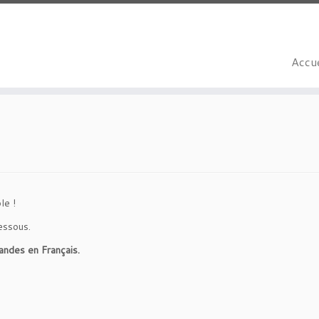
Accue
le !
essous.
andes en Français.