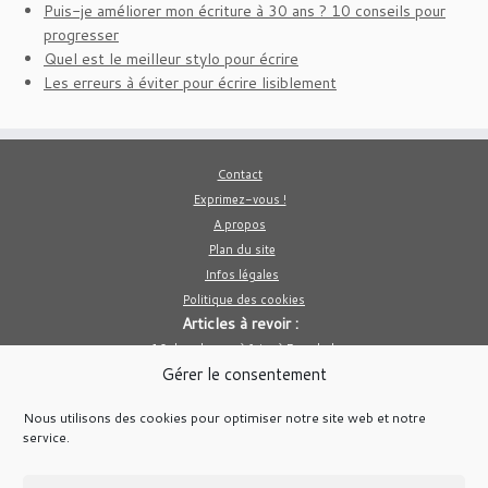
Puis-je améliorer mon écriture à 30 ans ? 10 conseils pour
progresser
Quel est le meilleur stylo pour écrire
Les erreurs à éviter pour écrire lisiblement
Contact
Exprimez-vous !
A propos
Plan du site
Infos légales
Politique des cookies
Articles à revoir :
10 des choses à faire à Bangkok
Gérer le consentement
Le poivre est il bon pour la santé ?
Comment créer un site e commerce avec PrestaShop
Nous utilisons des cookies pour optimiser notre site web et notre
Médicament homéopathique pour le sommeil
service.
Voici des idées de photos de grossesse originales
La cuve de récupération d’huile de vidange