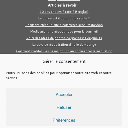
Articles à revoir :
10 des choses à faire à Bangkok
Le poivre est il bon pour la santé ?
Comment créer un site e commerce avec PrestaShop
Médicament homéopathique pour le sommeil
Voici des idées de photos de grossesse originales
La cuve de récupération d’huile de vidange
Comment méditer : les bases pour bien commencer la méditation
Gérer le consentement
Nous utilisons des cookies pour optimiser notre site web et notre
service.
Accepter
Refuser
·
© 2026
Blabla et Pourquoi pas ...
·
Propulsé par
·
Réalisé avec the
Thème Customizr
·
Préférences
Retour haut de page