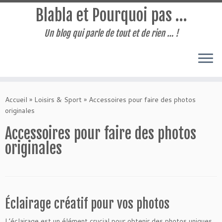
Blabla et Pourquoi pas …
Un blog qui parle de tout et de rien … !
Passer
au
Accueil
»
Loisirs & Sport
»
Accessoires pour faire des photos
contenu
originales
Accessoires pour faire des photos
originales
Éclairage créatif pour vos photos
L’éclairage est un élément crucial pour obtenir des photos uniques