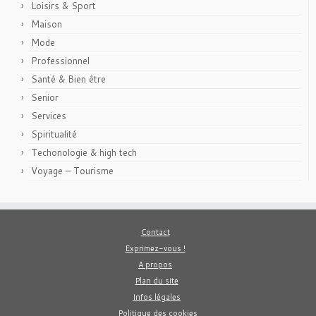
Loisirs & Sport
Maison
Mode
Professionnel
Santé & Bien être
Senior
Services
Spiritualité
Techonologie & high tech
Voyage – Tourisme
Contact
Exprimez-vous !
A propos
Plan du site
Infos légales
Politique des cookies