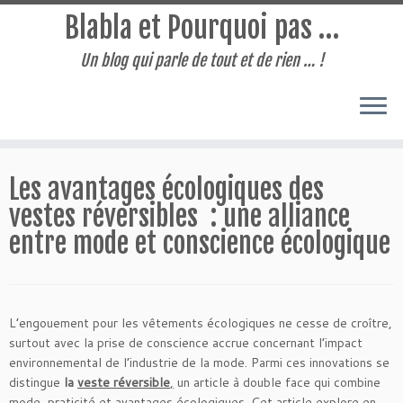
Blabla et Pourquoi pas …
Un blog qui parle de tout et de rien … !
Passer
au
Les avantages écologiques des
contenu
vestes réversibles : une alliance
entre mode et conscience écologique
L’engouement pour les vêtements écologiques ne cesse de croître,
surtout avec la prise de conscience accrue concernant l’impact
environnemental de l’industrie de la mode. Parmi ces innovations se
distingue
la
veste réversible
,
un article à double face qui combine
mode, praticité et avantages écologiques. Cet article explore en