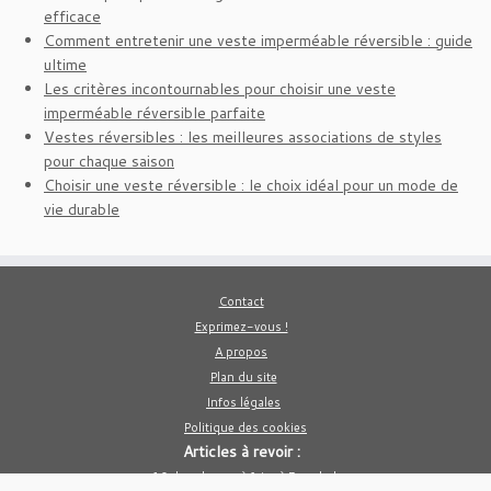
efficace
Comment entretenir une veste imperméable réversible : guide
ultime
Les critères incontournables pour choisir une veste
imperméable réversible parfaite
Vestes réversibles : les meilleures associations de styles
pour chaque saison
Choisir une veste réversible : le choix idéal pour un mode de
vie durable
Contact
Exprimez-vous !
A propos
Plan du site
Infos légales
Politique des cookies
Articles à revoir :
10 des choses à faire à Bangkok