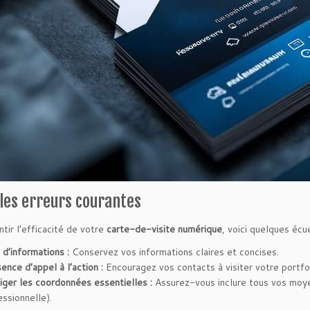
 les erreurs courantes
ntir l’efficacité de votre
carte-de-visite numérique
, voici quelques écue
 d’informations :
Conservez vos informations claires et concises.
ence d’appel à l’action :
Encouragez vos contacts à visiter votre portfoli
iger les coordonnées essentielles :
Assurez-vous inclure tous vos moye
essionnelle).