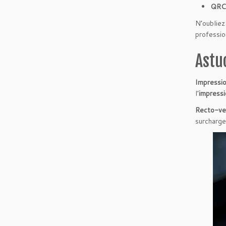
QRCo
N’oubliez
professio
Astu
Impressio
l’
impressi
Recto-ver
surcharge