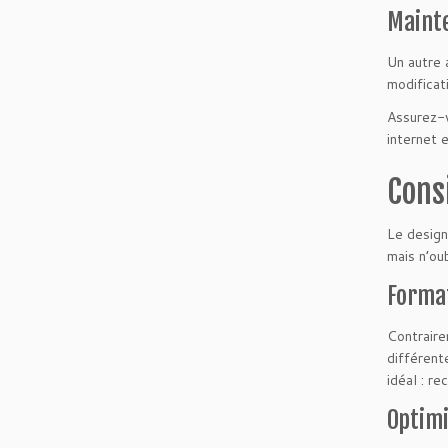
Mainte
Un autre 
modificat
Assurez-v
internet 
Cons
Le design
mais n’ou
Forma
Contraire
différent
idéal : re
Optimi