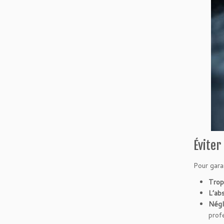
Éviter
Pour gara
Trop
L’abs
Négl
prof