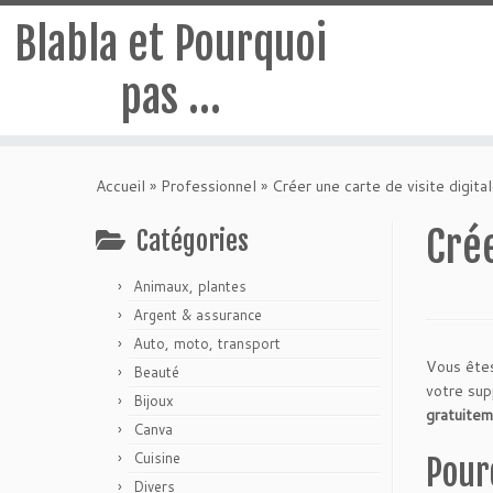
Blabla et Pourquoi
pas …
Passer
au
Accueil
»
Professionnel
»
Créer une carte de visite digita
contenu
Crée
Catégories
Animaux, plantes
Argent & assurance
Auto, moto, transport
Vous êtes
Beauté
votre sup
Bijoux
gratuitem
Canva
Cuisine
Pour
Divers