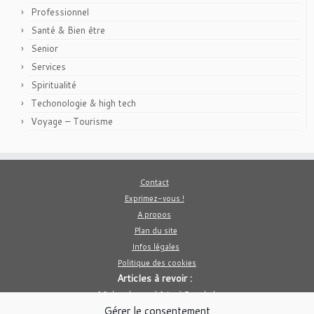
Professionnel
Santé & Bien être
Senior
Services
Spiritualité
Techonologie & high tech
Voyage – Tourisme
Contact
Exprimez-vous !
A propos
Plan du site
Infos légales
Politique des cookies
Articles à revoir :
10 des choses à faire à Bangkok
Gérer le consentement
Le poivre est il bon pour la santé ?