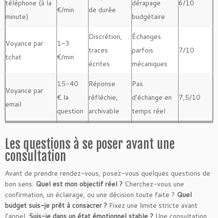
téléphone (à la
dérapage
6/10
€/min
de durée
minute)
budgétaire
Discrétion,
Échanges
Voyance par
1-3
traces
parfois
7/10
tchat
€/min
écrites
mécaniques
15-40
Réponse
Pas
Voyance par
€ la
réfléchie,
d’échange en
7,5/10
email
question
archivable
temps réel
Les questions à se poser avant une
consultation
Avant de prendre rendez-vous, posez-vous quelques questions de
bon sens.
Quel est mon objectif réel ?
Cherchez-vous une
confirmation, un éclairage, ou une décision toute faite ?
Quel
budget suis-je prêt à consacrer ?
Fixez une limite stricte avant
l’appel.
Suis-je dans un état émotionnel stable ?
Une consultation