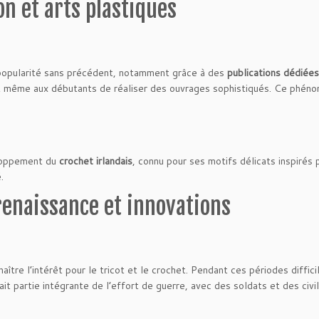
on et arts plastiques
e popularité sans précédent, notamment grâce à des
publications dédiées
t même aux débutants de réaliser des ouvrages sophistiqués. Ce phéno
eloppement du
crochet irlandais
, connu pour ses motifs délicats inspirés
.
 renaissance et innovations
aître l’intérêt pour le tricot et le crochet. Pendant ces périodes diffi
ait partie intégrante de l’effort de guerre, avec des soldats et des civ