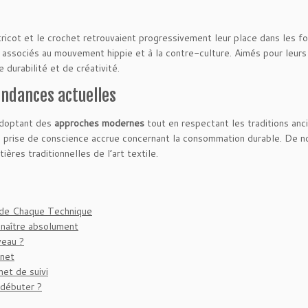
tricot et le crochet retrouvaient progressivement leur place dans les 
associés au mouvement hippie et à la contre-culture. Aimés pour leurs p
 durabilité et de créativité.
endances actuelles
 adoptant des
approches modernes
tout en respectant les traditions anci
 prise de conscience accrue concernant la consommation durable. De nom
ères traditionnelles de l’art textile.
s de Chaque Technique
onnaître absolument
veau ?
rnet
net de suivi
 débuter ?