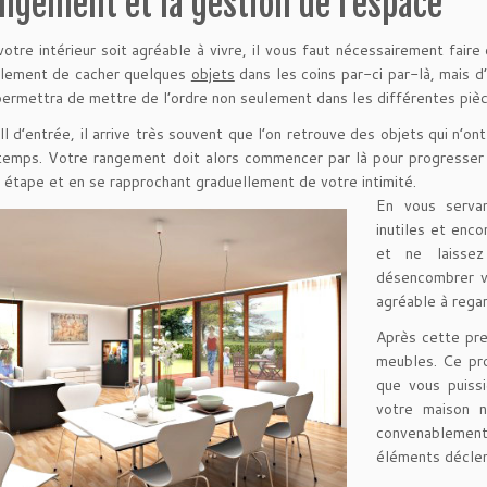
angement et la gestion de l’espace
votre intérieur soit agréable à vivre, il vous faut nécessairement faire
plement de cacher quelques
objets
dans les coins par-ci par-là, mais d
permettra de mettre de l’ordre non seulement dans les différentes piè
ll d’entrée, il arrive très souvent que l’on retrouve des objets qui n’o
 temps. Votre rangement doit alors commencer par là pour progresser a
 étape et en se rapprochant graduellement de votre intimité.
En vous servan
inutiles et enco
et ne laisse
désencombrer v
agréable à regar
Après cette pr
meubles. Ce pro
que vous puiss
votre maison n
convenablement
éléments déclen