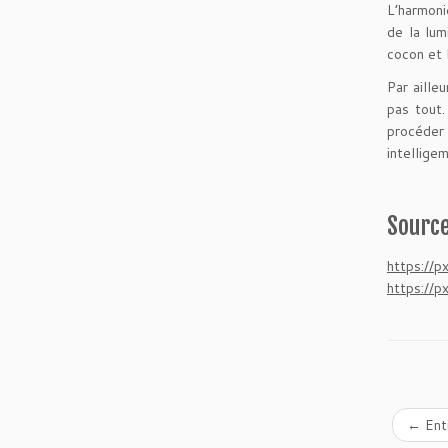
L’harmoni
de la lum
cocon et 
Par aille
pas tout.
procéder 
intellig
Source
https://
https://
←
Entr