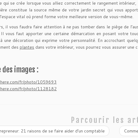
e qui se crée lorsque vous alliez correctement le rangement intérieur, 
ière constitue la source même de votre jardin secret qui vous apport
l’espace vital où prend forme votre meilleure version de vous-même.
urs, il vous faudra faire attention à ne pas tomber dans le piège de l’a
 Il vous faut apporter une certaine démarcation en posant votre touch
à une décoration qui exprime votre personnalité. En accrochant quel
emment des
plantes
dans votre intérieur, vous pourrez vous assurer une c
 des images :
pxhere.com/fr/photo/1059693
pxhere.com/fr/photo/1128182
Parcourir les ar
epreneur: 21 raisons de se faire aider d’un comptable
Commen