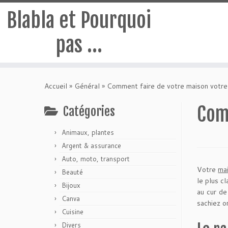
Blabla et Pourquoi
pas …
Passer
au
Accueil
»
Général
»
Comment faire de votre maison votre 
contenu
Com
Catégories
Animaux, plantes
Argent & assurance
Auto, moto, transport
Votre
ma
Beauté
le plus c
Bijoux
au cur d
Canva
sachiez o
Cuisine
Divers