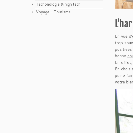
Techonologie & high tech
Voyage – Tourisme
L’ha
En vue d’
trop souv
positives
bonne
co
En effet,
En choisi
peine fai
votre bie