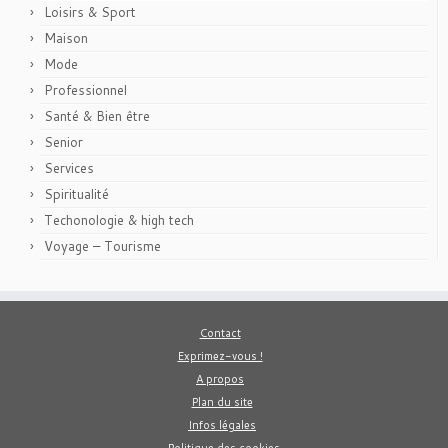
Loisirs & Sport
Maison
Mode
Professionnel
Santé & Bien être
Senior
Services
Spiritualité
Techonologie & high tech
Voyage – Tourisme
Contact
Exprimez-vous !
A propos
Plan du site
Infos légales