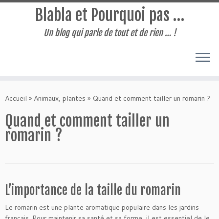
Blabla et Pourquoi pas …
Un blog qui parle de tout et de rien … !
Passer
au
Accueil
»
Animaux, plantes
»
Quand et comment tailler un romarin ?
contenu
Quand et comment tailler un
romarin ?
L’importance de la taille du romarin
Le romarin est une plante aromatique populaire dans les jardins
français. Pour maintenir sa santé et sa forme, il est essentiel de le