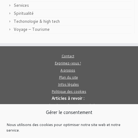
Services
Spiritualité
Techonologie & high tech
Voyage – Tourisme
Contact
Exprimez-vous !
A propos
Plan du site
Infos légales
Politique des cookies
Articles à revoir :
10 des choses à faire à Bangkok
Gérer le consentement
Le poivre est il bon pour la santé ?
Comment créer un site e commerce avec PrestaShop
Nous utilisons des cookies pour optimiser notre site web et notre
Médicament homéopathique pour le sommeil
service.
Voici des idées de photos de grossesse originales