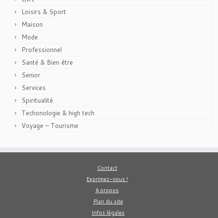
Loisirs & Sport
Maison
Mode
Professionnel
Santé & Bien être
Senior
Services
Spiritualité
Techonologie & high tech
Voyage – Tourisme
Contact
Exprimez-vous !
A propos
Plan du site
Infos légales