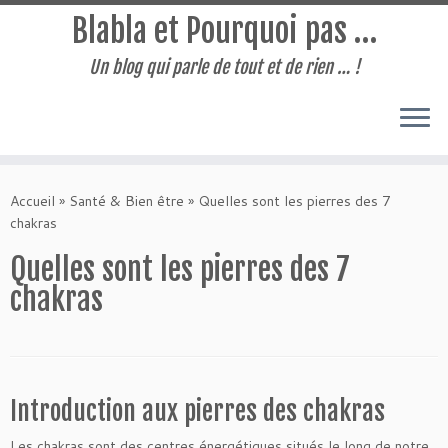
Blabla et Pourquoi pas …
Un blog qui parle de tout et de rien … !
Passer
au
Accueil
»
Santé & Bien être
»
Quelles sont les pierres des 7
contenu
chakras
Quelles sont les pierres des 7
chakras
Introduction aux pierres des chakras
Les
chakras
sont des centres énergétiques situés le long de notre