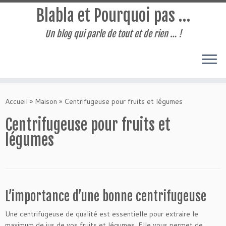
Blabla et Pourquoi pas …
Un blog qui parle de tout et de rien … !
Passer
au
Accueil
»
Maison
»
Centrifugeuse pour fruits et légumes
contenu
Centrifugeuse pour fruits et
légumes
L’importance d’une bonne centrifugeuse
Une centrifugeuse de qualité est essentielle pour extraire le
maximum de jus de vos fruits et légumes. Elle vous permet de