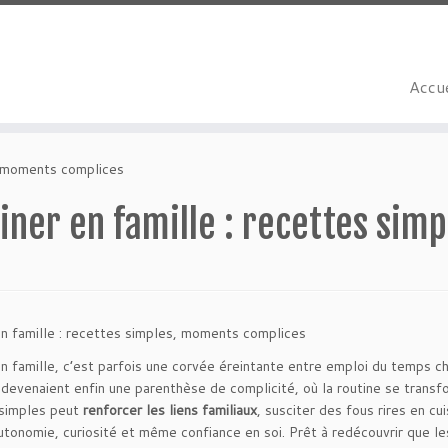
Accue
s, moments complices
iner en famille : recettes si
en famille : recettes simples, moments complices
en famille, c’est parfois une corvée éreintante entre emploi du temps ch
evenaient enfin une parenthèse de complicité, où la routine se transf
 simples peut
renforcer les liens familiaux
, susciter des fous rires en cu
autonomie, curiosité et même confiance en soi. Prêt à redécouvrir que l