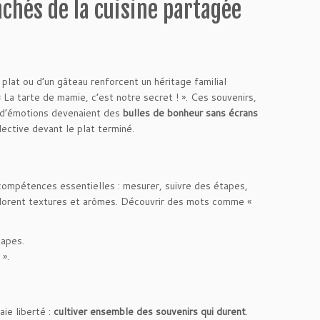
achés de la cuisine partagée
 plat ou d’un gâteau renforcent un héritage familial
 La tarte de mamie, c’est notre secret ! ». Ces souvenirs,
e d’émotions devenaient des
bulles de bonheur sans écrans
lective devant le plat terminé.
 compétences essentielles : mesurer, suivre des étapes,
explorent textures et arômes. Découvrir des mots comme «
tapes.
».
aie liberté :
cultiver ensemble des souvenirs qui durent
.