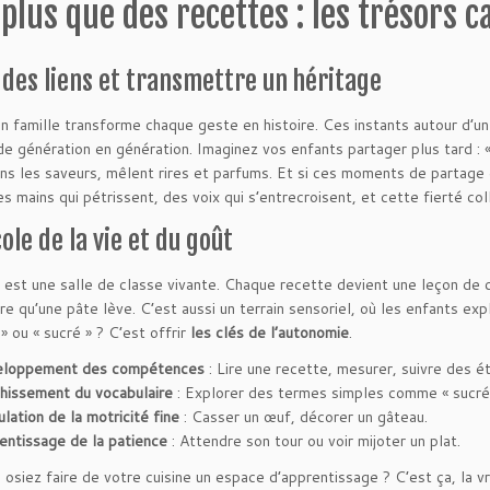
plus que des recettes : les trésors c
 des liens et transmettre un héritage
en famille transforme chaque geste en histoire. Ces instants autour d’un
de génération en génération. Imaginez vos enfants partager plus tard : «
ns les saveurs, mêlent rires et parfums. Et si ces moments de partag
es mains qui pétrissent, des voix qui s’entrecroisent, et cette fierté col
ole de la vie et du goût
e est une salle de classe vivante. Chaque recette devient une leçon de
re qu’une pâte lève. C’est aussi un terrain sensoriel, où les enfants 
» ou « sucré » ? C’est offrir
les clés de l’autonomie
.
loppement des compétences
: Lire une recette, mesurer, suivre des é
chissement du vocabulaire
: Explorer des termes simples comme « sucré 
lation de la motricité fine
: Casser un œuf, décorer un gâteau.
entissage de la patience
: Attendre son tour ou voir mijoter un plat.
 osiez faire de votre cuisine un espace d’apprentissage ? C’est ça, la vr