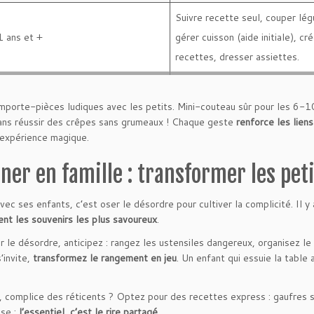
Suivre recette seul, couper lé
1 ans et +
gérer cuisson (aide initiale), cr
recettes, dresser assiettes.
porte-pièces ludiques avec les petits. Mini-couteau sûr pour les 6-10
 ans réussir des crêpes sans grumeaux ! Chaque geste
renforce les liens
’expérience magique.
iner en famille : transformer les pe
avec ses enfants, c’est oser le désordre pour cultiver la complicité. Il 
ent les souvenirs les plus savoureux
.
r le désordre, anticipez : rangez les ustensiles dangereux, organisez le 
’invite,
transformez le rangement en jeu
. Un enfant qui essuie la table
.
 complice des réticents ? Optez pour des recettes express : gaufres sa
ise :
l’essentiel, c’est le rire partagé
.