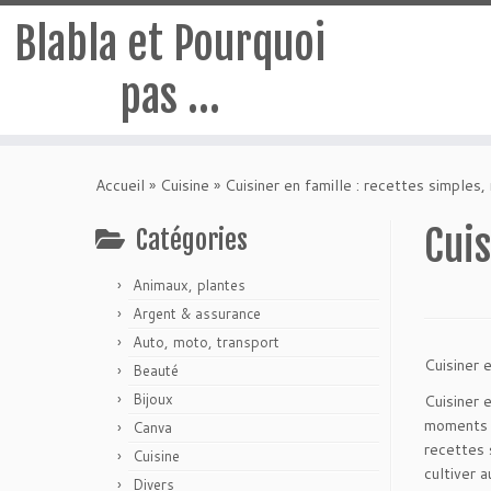
Blabla et Pourquoi
pas …
Passer
au
Accueil
»
Cuisine
»
Cuisiner en famille : recettes simple
contenu
Cuis
Catégories
Animaux, plantes
Argent & assurance
Auto, moto, transport
Cuisiner 
Beauté
Bijoux
Cuisiner 
moments d
Canva
recettes
Cuisine
cultiver 
Divers