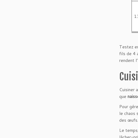
1
Testez em
fils de 4
rendent l
Cuis
Cuisiner 
que
naiss
Pour gére
le chaos s
des œufs
Le temps,
lâcher-pr