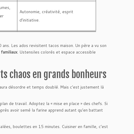
gumes,
Autonomie, créativité, esprit
éer
d’initiative.
 ans. Les ados revisitent tacos maison. Un père a vu son
 familiaux
. Ustensiles colorés et espace accessible
tits chaos en grands bonheurs
y aura désordre et temps doublé. Mais c’est justement là
plan de travail. Adoptez la « mise en place » des chefs. Si
 après avoir semé la farine apprend autant qu’en battant
lées, boulettes en 15 minutes. Cuisiner en famille, c’est