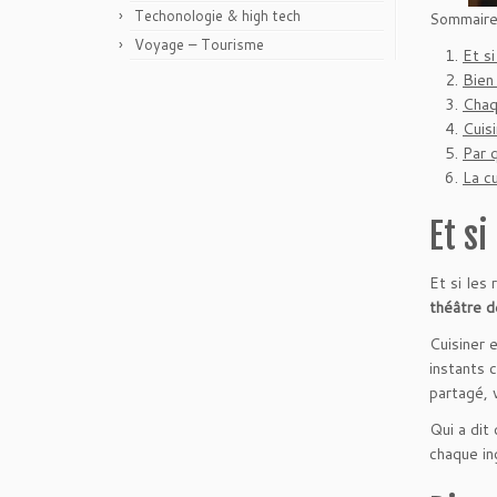
Techonologie & high tech
Sommaire
Voyage – Tourisme
Et si
Bien
Chaq
Cuis
Par 
La cu
Et si
Et si les
théâtre d
Cuisiner 
instants 
partagé, 
Qui a dit
chaque in