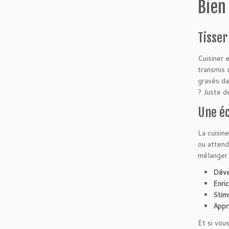
Bien 
Tisser
Cuisiner 
transmis 
gravés da
? Juste d
Une éc
La cuisin
ou attend
mélanger 
Déve
Enri
Stimu
Appr
Et si vous