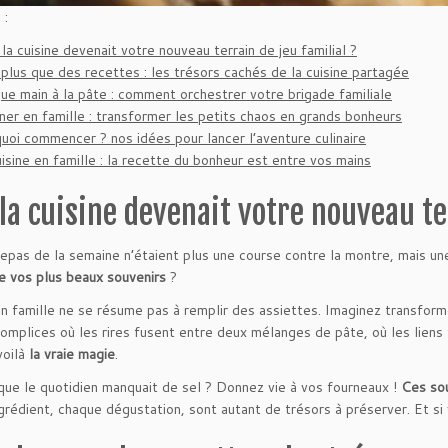
 :
 la cuisine devenait votre nouveau terrain de jeu familial ?
 plus que des recettes : les trésors cachés de la cuisine partagée
ue main à la pâte : comment orchestrer votre brigade familiale
iner en famille : transformer les petits chaos en grands bonheurs
quoi commencer ? nos idées pour lancer l’aventure culinaire
isine en famille : la recette du bonheur est entre vos mains
 la cuisine devenait votre nouveau te
 repas de la semaine n’étaient plus une course contre la montre, mais u
e vos plus beaux souvenirs
?
en famille ne se résume pas à remplir des assiettes. Imaginez transformer
complices où les rires fusent entre deux mélanges de pâte, où les liens 
voilà
la vraie magie
.
 que le quotidien manquait de sel ? Donnez vie à vos fourneaux !
Ces sou
grédient, chaque dégustation, sont autant de trésors à préserver. Et si v