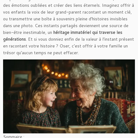
des émotions oubliées et créer des liens éternels. Imaginez offrir à
vos enfants la voix de leur grand-parent racontant un moment clé,
ou transmettre une boîte à souvenirs pleine d’histoires invisibles
dans une photo. Ces instants partagés deviennent une source de
bien-être inestimable, un
héritage immatériel qui traverse les
générations
. Et si vous donniez enfin de la valeur à l’instant présent
en racontant votre histoire ? Oser, c’est offrir à votre famille un
trésor qu’aucun temps ne peut effacer.
Sommaire :