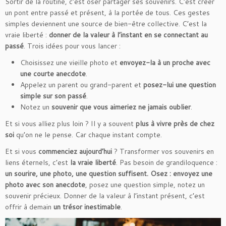
Sortir de la routine, c’est oser partager ses souvenirs. C’est créer
un pont entre passé et présent, à la portée de tous. Ces gestes
simples deviennent une source de bien-être collective. C’est la
vraie liberté :
donner de la valeur à l’instant en se connectant au
passé
. Trois idées pour vous lancer :
Choisissez une vieille photo et
envoyez-la à un proche avec
une courte anecdote
.
Appelez un parent ou grand-parent et
posez-lui une question
simple sur son passé
.
Notez un
souvenir que vous aimeriez ne jamais oublier
.
Et si vous alliez plus loin ? Il y a souvent
plus à vivre près de chez
soi
qu’on ne le pense. Car chaque instant compte.
Et si vous
commenciez aujourd’hui
? Transformer vos souvenirs en
liens éternels, c’est
la vraie liberté
. Pas besoin de grandiloquence :
un sourire, une photo, une question suffisent.
Osez : envoyez une
photo avec son anecdote
, posez une question simple, notez un
souvenir précieux. Donner de la valeur à l’instant présent, c’est
offrir à demain
un trésor inestimable
.