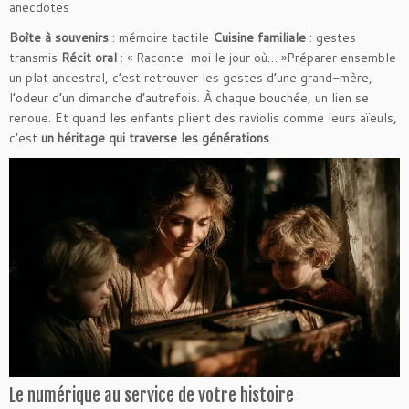
anecdotes
Boîte à souvenirs
: mémoire tactile
Cuisine familiale
: gestes
transmis
Récit oral
: « Raconte-moi le jour où… »Préparer ensemble
un plat ancestral, c’est retrouver les gestes d’une grand-mère,
l’odeur d’un dimanche d’autrefois. À chaque bouchée, un lien se
renoue. Et quand les enfants plient des raviolis comme leurs aïeuls,
c’est
un héritage qui traverse les générations
.
Le numérique au service de votre histoire