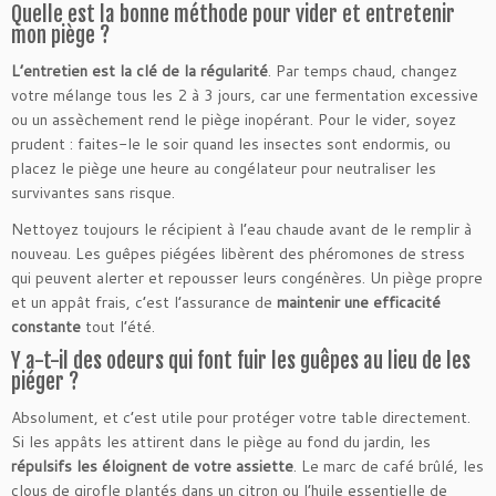
Quelle est la bonne méthode pour vider et entretenir
mon piège ?
L’entretien est la clé de la régularité
. Par temps chaud, changez
votre mélange tous les 2 à 3 jours, car une fermentation excessive
ou un assèchement rend le piège inopérant. Pour le vider, soyez
prudent : faites-le le soir quand les insectes sont endormis, ou
placez le piège une heure au congélateur pour neutraliser les
survivantes sans risque.
Nettoyez toujours le récipient à l’eau chaude avant de le remplir à
nouveau. Les guêpes piégées libèrent des phéromones de stress
qui peuvent alerter et repousser leurs congénères. Un piège propre
et un appât frais, c’est l’assurance de
maintenir une efficacité
constante
tout l’été.
Y a-t-il des odeurs qui font fuir les guêpes au lieu de les
piéger ?
Absolument, et c’est utile pour protéger votre table directement.
Si les appâts les attirent dans le piège au fond du jardin, les
répulsifs les éloignent de votre assiette
. Le marc de café brûlé, les
clous de girofle plantés dans un citron ou l’huile essentielle de