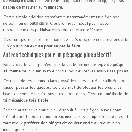
de vinaigre blanc
dans votre mélange sucré (bière, sirop, jus). Pas
besoin de mesurer au millimètre.
Cette simple addition transforme instantanément un piège non
sélectif en un
outil ciblé
. C’est le moyen idéal pour rester
respectueux des pollinisateurs tout en étant efficace.
C’est un geste simple, économique et écologiquement responsable.
Il n’y a
aucune excuse pour ne pas le faire
.
Autres techniques pour un piégeage plus sélectif
Notez que le vinaigre n’est pas la seule option. Le
type de piège
lui-même
peut jouer un rôle crucial pour éviter les mauvaises prises.
Certains pièges commerciaux possèdent des entrées calibrées pour
laisser passer les guêpes. Cela permet de bloquer les plus gros
insectes comme les frelons ou les bourdons. C’est une
méthode de
tri mécanique très fiable
.
Parlons aussi de la couleur du dispositif. Les pièges jaunes sont
très attractifs pour de nombreux insectes, y compris les abeilles. Il
vaut mieux
préférer des pièges de couleur verte ou bleue
, bien
moins généralistes.