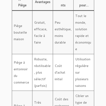
Avantages
Piège
nts
pour…
Tout le
Gratuit,
Peu
monde,
Piège
efficace,
esthétique,
solution
bouteille
facile à
moins
rapide et
maison
faire
durable
économiqu
e
Robuste,
Utilisation
Piège à
réutilisable
Coût
régulière
entonnoir
, plus
d’achat
sur
du
sélectif
initial
plusieurs
commerce
(parfois)
saisons
Cibler un
Coût des
Très
type de
Piège à
recharges,