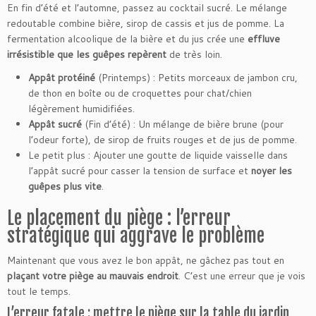
En fin d’été et l’automne, passez au cocktail sucré. Le mélange
redoutable combine bière, sirop de cassis et jus de pomme. La
fermentation alcoolique de la bière et du jus crée une
effluve
irrésistible que les guêpes repèrent
de très loin.
Appât protéiné
(Printemps) : Petits morceaux de jambon cru,
de thon en boîte ou de croquettes pour chat/chien
légèrement humidifiées.
Appât sucré
(Fin d’été) : Un mélange de bière brune (pour
l’odeur forte), de sirop de fruits rouges et de jus de pomme.
Le petit plus : Ajouter une goutte de liquide vaisselle dans
l’appât sucré pour casser la tension de surface et
noyer les
guêpes plus vite
.
Le placement du piège : l’erreur
stratégique qui aggrave le problème
Maintenant que vous avez le bon appât, ne gâchez pas tout en
plaçant votre piège au mauvais endroit
. C’est une erreur que je vois
tout le temps.
L’erreur fatale : mettre le piège sur la table du jardin