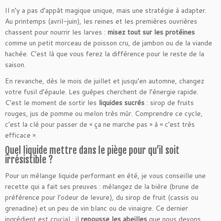
Il n’y a pas d’appât magique unique, mais une stratégie à adapter.
Au printemps (avril-juin), les reines et les premières ouvrières
chassent pour nourrir les larves :
misez tout sur les protéines
comme un petit morceau de poisson cru, de jambon ou de la viande
hachée. C’est là que vous ferez la différence pour le reste de la
saison.
En revanche, dès le mois de juillet et jusqu’en automne, changez
votre fusil d’épaule. Les guêpes cherchent de l’énergie rapide.
C’est le moment de sortir les
liquides sucrés
: sirop de fruits
rouges, jus de pomme ou melon très mûr. Comprendre ce cycle,
c’est la clé pour passer de « ça ne marche pas » à « c’est très
efficace ».
Quel liquide mettre dans le piège pour qu’il soit
irrésistible ?
Pour un mélange liquide performant en été, je vous conseille une
recette qui a fait ses preuves : mélangez de la bière (brune de
préférence pour l’odeur de levure), du sirop de fruit (cassis ou
grenadine) et un peu de vin blanc ou de vinaigre. Ce dernier
ingrédient est crucial : il
repousse les abeilles
que nous devons