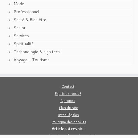
Mode
Professionnel
Santé & Bien être
Senior
Services
Spiritualité
Techonologie & high tech
Voyage – Tourisme
Contact
Exprimez-vous !
A propos
Plan du site
Infos légales
Politique des cookies
Articles à revoir :
10 des choses à faire à Bangkok