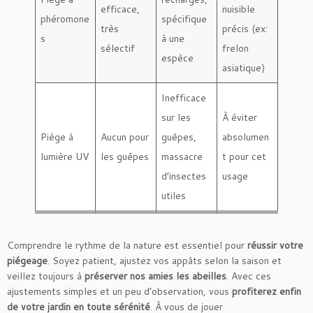
efficace,
nuisible
phéromone
spécifique
très
précis (ex:
s
à une
sélectif
frelon
espèce
asiatique)
Inefficace
sur les
À éviter
Piège à
Aucun pour
guêpes,
absolumen
lumière UV
les guêpes
massacre
t pour cet
d’insectes
usage
utiles
Comprendre le rythme de la nature est essentiel pour
réussir votre
piégeage
. Soyez patient, ajustez vos appâts selon la saison et
veillez toujours à
préserver nos amies les abeilles
. Avec ces
ajustements simples et un peu d’observation, vous
profiterez enfin
de votre jardin en toute sérénité
. À vous de jouer