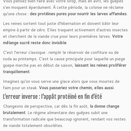
Vous pensez bien faire avec votre sirop, mais en avril, les guêpes
s’en moquent éperdument. À cette période, la colonie ne réclame
qu’une chose :
des protéines pures pour nourrir les larves affamées
.
Les reines sortent tout juste d’hibernation et doivent bâtir leur
empire à partir de zéro. Elles traquent activement d’autres insectes
et cherchent de la viande crue pour leurs premières larves.
Votre
mélange sucré reste donc invisible
.
C’est l’erreur classique : remplir le réservoir de confiture ou de
soda au printemps. C’est la cause principale pour laquelle un piege
guepe marche pas en début de saison,
laissant les reines proliférer
tranquillement
.
Imaginez qu’on vous serve une glace alors que vous mourrez de
faim pour un steak.
Vous passeriez votre chemin, elles aussi
.
L’erreur inverse : l’appât protéiné en fin d’été
Changeons de perspective, car dès la fin août,
la donne change
brutalement
. Le régime alimentaire des guêpes subit une
transformation radicale que beaucoup ignorent, rendant vos restes
de viande totalement obsolètes.