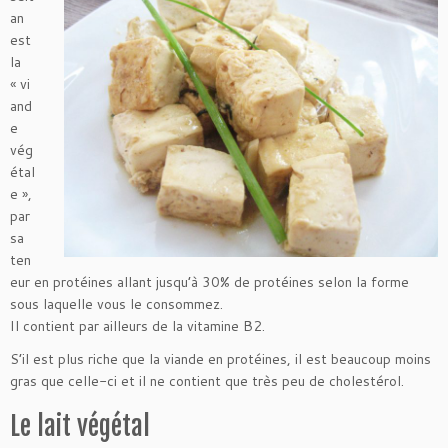
an
est
la
« vi
and
e
vég
étal
e »,
par
sa
ten
eur en protéines allant jusqu’à 30% de protéines selon la forme
sous laquelle vous le consommez.
Il contient par ailleurs de la vitamine B2.
S’il est plus riche que la viande en protéines, il est beaucoup moins
gras que celle-ci et il ne contient que très peu de cholestérol.
Le lait végétal