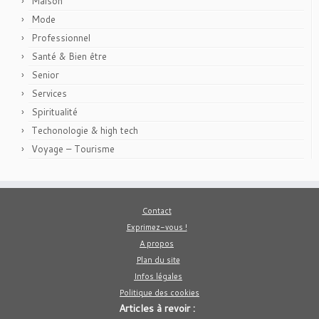
Maison
Mode
Professionnel
Santé & Bien être
Senior
Services
Spiritualité
Techonologie & high tech
Voyage – Tourisme
Contact
Exprimez-vous !
A propos
Plan du site
Infos légales
Politique des cookies
Articles à revoir :