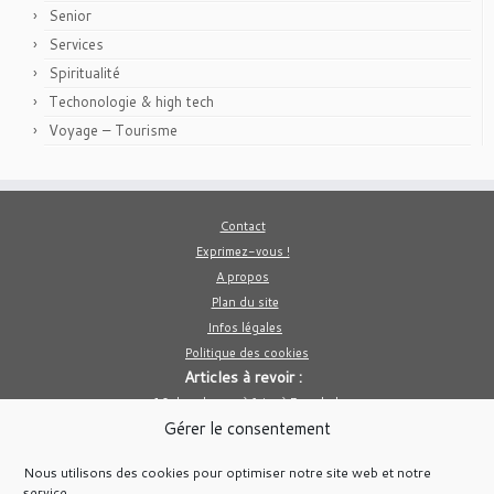
Senior
Services
Spiritualité
Techonologie & high tech
Voyage – Tourisme
Contact
Exprimez-vous !
A propos
Plan du site
Infos légales
Politique des cookies
Articles à revoir :
10 des choses à faire à Bangkok
Gérer le consentement
Le poivre est il bon pour la santé ?
Comment créer un site e commerce avec PrestaShop
Nous utilisons des cookies pour optimiser notre site web et notre
Médicament homéopathique pour le sommeil
service.