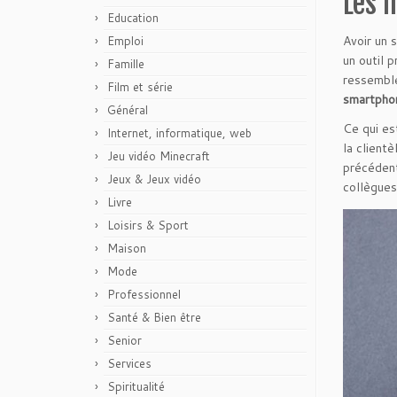
Les 
Education
Avoir un 
Emploi
un outil 
Famille
ressemble
Film et série
smartphon
Général
Ce qui es
Internet, informatique, web
la client
Jeu vidéo Minecraft
précédent
Jeux & Jeux vidéo
collègues
Livre
Loisirs & Sport
Maison
Mode
Professionnel
Santé & Bien être
Senior
Services
Spiritualité