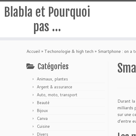
Blabla et Pourquoi
pas …
Passer
au
Accueil
»
Techonologie & high tech
»
Smartphone : on a t
contenu
Sma
Catégories
Animaux, plantes
Argent & assurance
Auto, moto, transport
Durant la
Beauté
milliards
Bijoux
sur une c
Canva
d’entre e
Cuisine
Divers