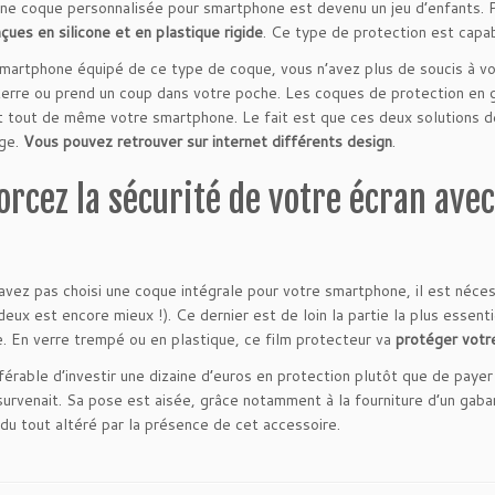
ne coque personnalisée pour smartphone est devenu un jeu d’enfants. 
çues en silicone et en plastique rigide
. Ce type de protection est capab
martphone équipé de ce type de coque, vous n’avez plus de soucis à v
erre ou prend un coup dans votre poche. Les coques de protection en g
 tout de même votre smartphone. Le fait est que ces deux solutions de
age.
Vous pouvez retrouver sur internet différents design
.
orcez la sécurité de votre écran avec
’avez pas choisi une coque intégrale pour votre smartphone, il est néce
 deux est encore mieux !). Ce dernier est de loin la partie la plus essent
. En verre trempé ou en plastique, ce film protecteur va
protéger votr
éférable d’investir une dizaine d’euros en protection plutôt que de pay
survenait. Sa pose est aisée, grâce notamment à la fourniture d’un gabari
 du tout altéré par la présence de cet accessoire.