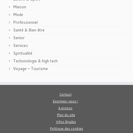
Maison
Mode
Professionnel
Santé & Bien être
Senior
Services
Spiritualité
Techonologie & high tech
Voyage – Tourisme
Contact
Exprimez-vous !
A propos
Plan du site
Infos légales
Politique des cookies