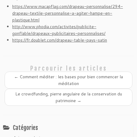
https://www.macapflag.com/drapeau-personnalise/294-
drapeau-textile-personnalise-a-agiter-hampe-en-
plastique.html
http://www.phodia.com/activites/publicite-
gonflable/drapeaux-publicitaires-personnalises/
https://fr.doublet.com/drapeau-table-pays-satin
Parcourir les articles
←
Comment méditer : les bases pour bien commencer la
méditation
Le crowdfunding, pierre angulaire de la conservation du
patrimoine
→
Catégories